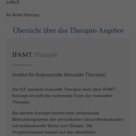
selbst!
Drop us a line
Ihr Arian Hamraz
info@yourdomain.com
Übersicht über das Therapie-Angebot
About us
Lorem ipsum dolor sit amet, consectetuer
IFAMT
Therapie
adipiscing elit.
Aenean commodo ligula eget dolor. Aenean massa.
(Institut für Angewandte Manuelle Therapie)
Cum sociis natoque penatibus et magnis dis parturient
montes, nascetur ridiculus mus. Donec quam felis,
Die ICF-basierte manuelle Therapie nach dem IFAMT-
ultricies nec.
Konzept ist wohl die modernste Form der manuellen
Therapie.
Bei diesem Konzept kommt eine umfassende
Betrachtungsweise der persönlichen Gesundheitssituation
auf professionelle Weise zum Einsatz. Die
Vorgehensweise basiert auf den aktuellsten