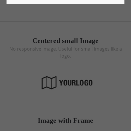
Lorem ipsum dolor sit amet:
24h
/ 365days
Centered small Image
No responsive Image. Useful for small images like a
logo.
We offer support for our customers
Mon - Fri 8:00am - 5:00pm
(GMT +1)
Get in touch
Cybersteel Inc.
376-293 City Road, Suite 600
San Francisco, CA 94102
Have any questions?
Image with Frame
+44 1234 567 890